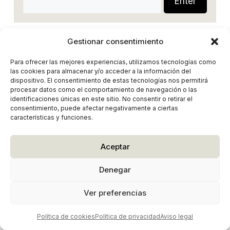
Gestionar consentimiento
Para ofrecer las mejores experiencias, utilizamos tecnologías como
las cookies para almacenar y/o acceder a la información del
dispositivo. El consentimiento de estas tecnologías nos permitirá
procesar datos como el comportamiento de navegación o las
identificaciones únicas en este sitio. No consentir o retirar el
consentimiento, puede afectar negativamente a ciertas
características y funciones.
Aceptar
2026 © Kris Moya |
| AVISO LEGAL
|
POLÍTICA DE
Denegar
PRIVACIDAD
|
COOKIES
Ver preferencias
Política de cookies
Política de privacidad
Aviso legal