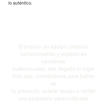
lo auténtico.
Únete a nuestra historia y
comienza la tuya
Si buscas un equipo creativo,
comprometido y experto en
narrativas
audiovisuales, has llegado al lugar
indicado. Contáctanos para hablar
de
tu proyecto, aclarar dudas o recibir
una propuesta personalizada.