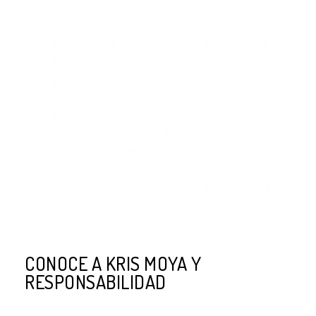
conciencias y generar impacto. Por
eso:
Dedicamos un porcentaje de nuestros
ingresos a proyectos solidarios sin coste
para el cliente.
Colaboramos con ONGs para ofrecer
becas de videodocumentación a
proyectos sociales emergentes.
Trabajamos bajo normas de sostenibilidad:
minimizamos residuos en rodajes y
optamos por proveedores eco-friendly.
CONOCE A KRIS MOYA Y
RESPONSABILIDAD