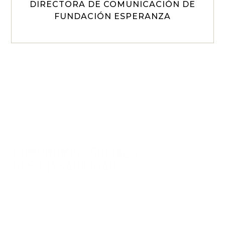
DIRECTORA DE COMUNICACIÓN DE
FUNDACIÓN ESPERANZA
COMPROMISO SOCIAL Y
RESPONSABILIDAD
En Kris Moya VideoDocumentary
entendemos que la responsabilidad
de contar historias puede cambiar