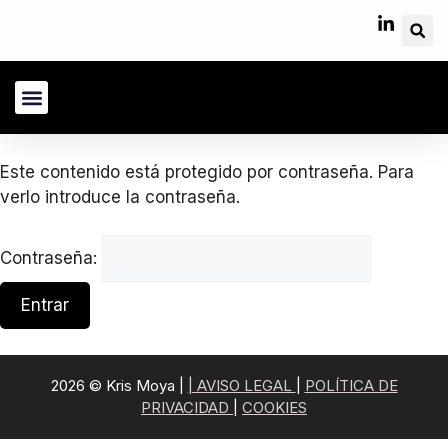
Sobre Nosotros
Área Cliente
Este contenido está protegido por contraseña. Para
verlo introduce la contraseña.
Contraseña:
2026 © Kris Moya |
| AVISO LEGAL
|
POLÍTICA DE
PRIVACIDAD
|
COOKIES