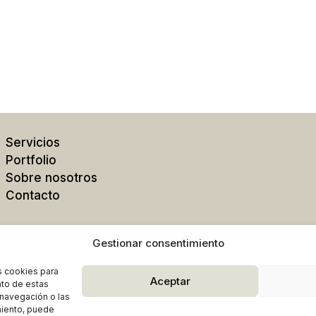
Servicios
Portfolio
Sobre nosotros
Contacto
Gestionar consentimiento
s cookies para
Aceptar
nto de estas
navegación o las
 © Kris Moya |
| AVISO LEGAL
|
POLÍTICA DE PRIVACIDAD
|
COO
imiento, puede