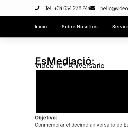
Tel.: +34 654 278 244
hello@vide
Inicio
Sobre Nosotros
Servic
EsMediació:
Vídeo 10º Aniversario
Objetivo:
Conmemorar el décimo aniversario de EsM