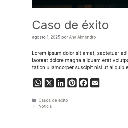
Caso de éxito
agosto 1, 2025
por
Ana Almendro
Lorem ipsum dolor sit amet, sectetuer ad
laoreet dolore magna aliquam erat volutpa
tation ullamcorper suscipit nisl ut aliquip 
W
X
Li
Pi
F
E
h
n
nt
a
m
at
k
er
c
ail
Casos de éxito
Noticia
s
e
e
e
A
dI
st
b