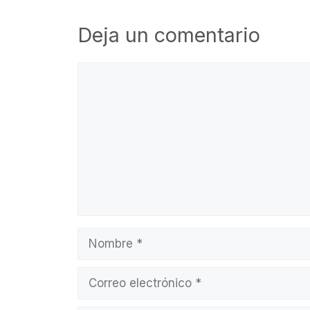
p
n
o
p
o
Deja un comentario
k