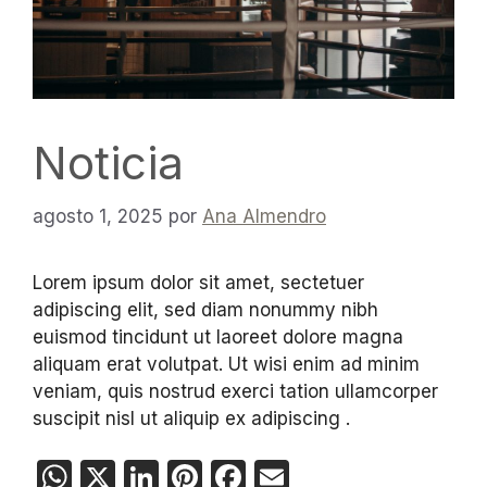
Noticia
agosto 1, 2025
por
Ana Almendro
Lorem ipsum dolor sit amet, sectetuer
adipiscing elit, sed diam nonummy nibh
euismod tincidunt ut laoreet dolore magna
aliquam erat volutpat. Ut wisi enim ad minim
veniam, quis nostrud exerci tation ullamcorper
suscipit nisl ut aliquip ex adipiscing .
W
X
Li
Pi
F
E